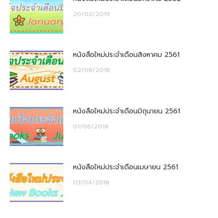
20/02/2019
หนังสือใหม่ประจำเดือนสิงหาคม 2561
02/08/2018
หนังสือใหม่ประจำเดือนมิถุนายน 2561
01/06/2018
หนังสือใหม่ประจำเดือนเมษายน 2561
03/04/2018