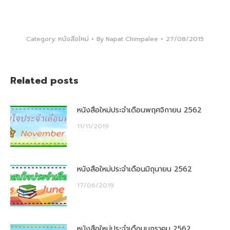
Category:
หนังสือใหม่
By
Napat Chimpalee
27/08/2015
Related posts
หนังสือใหม่ประจำเดือนพฤศจิกายน 2562
11/11/2019
หนังสือใหม่ประจำเดือนมิถุนายน 2562
17/06/2019
หนังสือใหม่ประจำเดือนมกราคม 2562