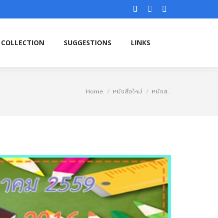
Facebook
Instagram
YouTube
 COLLECTION
SUGGESTIONS
LINKS
page
page
page
opens
opens
opens
 COLLECTION
SUGGESTIONS
LINKS
in
in
in
new
new
new
window
window
window
You are here:
Home
หนังสือใหม่
หนังส…