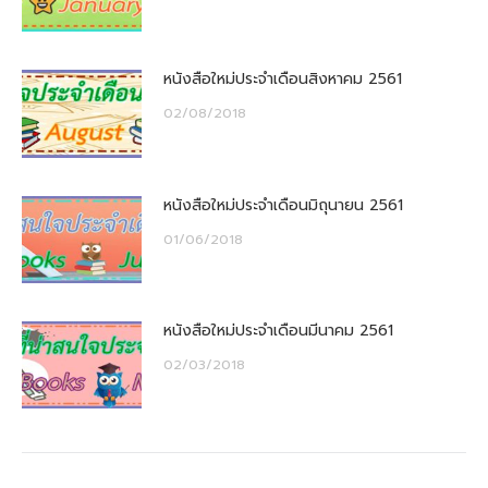
หนังสือใหม่ประจำเดือนสิงหาคม 2561
02/08/2018
หนังสือใหม่ประจำเดือนมิถุนายน 2561
01/06/2018
หนังสือใหม่ประจำเดือนมีนาคม 2561
02/03/2018