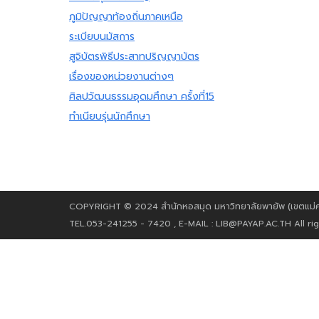
ภูมิปัญญาท้องถิ่นภาคเหนือ
ระเบียบนมัสการ
สูจิบัตรพิธีประสาทปริญญาบัตร
เรื่องของหน่วยงานต่างๆ
ศิลปวัฒนธรรมอุดมศึกษา ครั้งที่15
ทำเนียบรุ่นนักศึกษา
COPYRIGHT © 2024 สำนักหอสมุด มหาวิทยาลัยพายัพ (เขตแม่คาว
TEL.053-241255 - 7420 , E-MAIL :
LIB@PAYAP.AC.TH
All ri