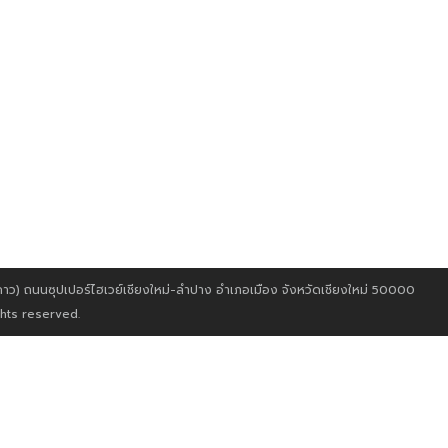
) ถนนซุปเปอร์ไฮเวย์เชียงใหม่-ลำปาง อำเภอเมือง จังหวัดเชียงใหม่ 50000
ghts reserved.