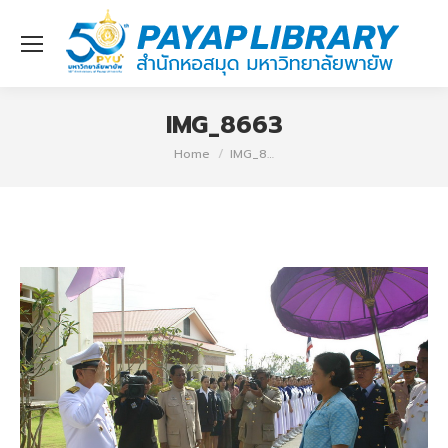
IMG_8663
You are here:
Home
IMG_8…