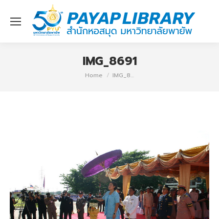
IMG_8691
You are here:
Home
IMG_8…