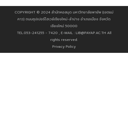
COPYRIGHT © 2024 สำนักหอสมุด มหาวิทยาลัยพายัพ (เขตแม่
คาว) ถนนซุปเปอร์ไฮเวย์เชียงใหม่-ลำปาง อำเภอเมือง จังหวัด
เชียงใหม่ 50000
TEL.053-241255 - 7420 , E-MAIL :
LIB@PAYAP.AC.TH
All
rights reserved.
Privacy Policy