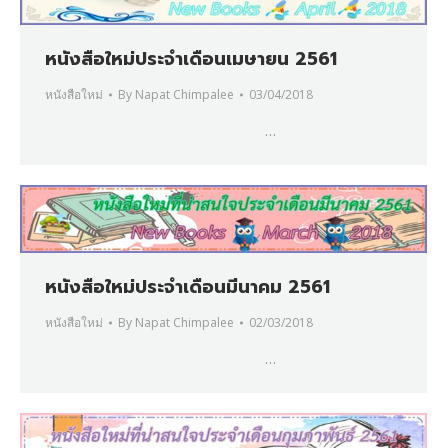
หนังสือใหม่ประจำเดือนเมษายน 2561
หนังสือใหม่
By
Napat Chimpalee
03/04/2018
…
หนังสือใหม่ประจำเดือนมีนาคม 2561
หนังสือใหม่
By
Napat Chimpalee
02/03/2018
…