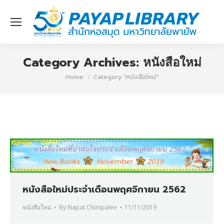
Category Archives:
หนังสือใหม่
You are here:
Home
Category "หนังสือใหม่"
หนังสือใหม่ประจำเดือนพฤศจิกายน 2562
หนังสือใหม่
By
Napat Chimpalee
11/11/2019