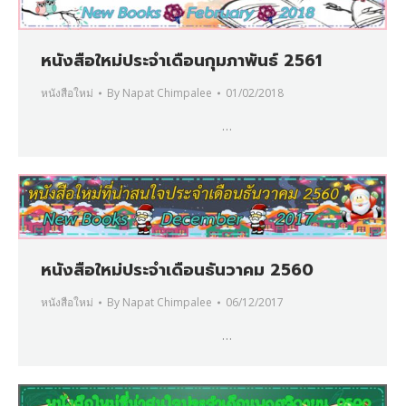
หนังสือใหม่ประจำเดือนกุมภาพันธ์ 2561
หนังสือใหม่
By
Napat Chimpalee
01/02/2018
…
หนังสือใหม่ประจำเดือนธันวาคม 2560
หนังสือใหม่
By
Napat Chimpalee
06/12/2017
…