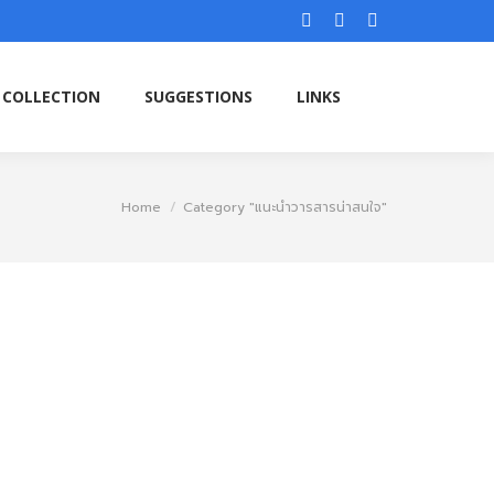
Facebook
Instagram
YouTube
 COLLECTION
SUGGESTIONS
LINKS
page
page
page
opens
opens
opens
 COLLECTION
SUGGESTIONS
LINKS
in
in
in
new
new
new
window
window
window
You are here:
Home
Category "แนะนำวารสารน่าสนใจ"