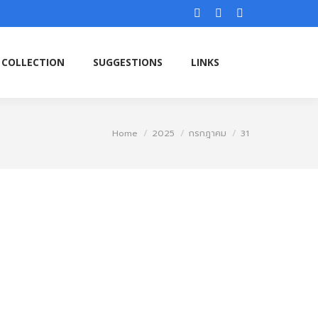
Facebook
Instagram
YouTube
 COLLECTION
SUGGESTIONS
LINKS
page
page
page
opens
opens
opens
 COLLECTION
SUGGESTIONS
LINKS
in
in
in
new
new
new
window
window
window
You are here:
Home
2025
กรกฎาคม
31